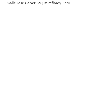
Calle José Galvez 360, Miraflores, Perú
Libro de reclamaciones
Reglamento de clientes
Términos y condiciones